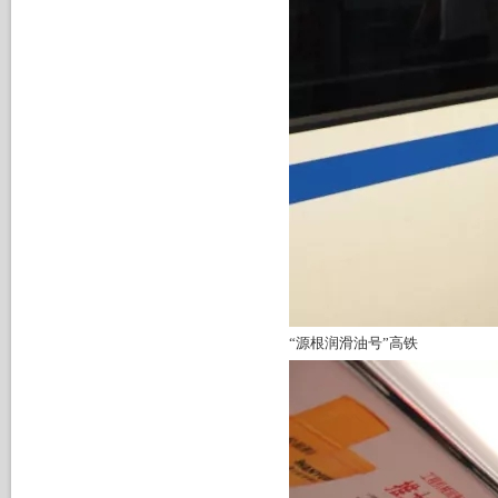
“源根润滑油号”高铁