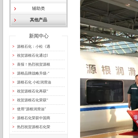
辅助类
其他产品
新闻中心
>
源根石化：小松《遇
>
祝贺源根石化通过I
>
喜报！热烈祝贺源根
>
源根品牌战略升级-“
>
源根石化 小松润滑油
>
祝贺源根石化再获“
>
祝贺源根石化荣获“
>
使用“源根润滑油”
>
源根石化荣获中国商
>
热烈祝贺源根石化荣